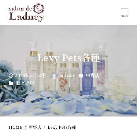
MENU
Lexy Pets各種
カテゴリー
2020年5月22日
ladney
中野店
投稿日
著
カテゴリー
勝どき店
者
HOME
中野店
Lexy Pets各種