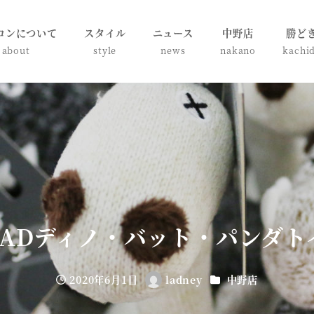
ロンについて
スタイル
ニュース
中野店
勝ど
about
style
news
nakano
kachi
FADディノ・バット・パンダト
カテゴリー
2020年6月1日
ladney
中野店
投稿日
著
者