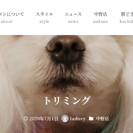
ロンについて
スタイル
ニュース
中野店
勝ど
about
style
news
nakano
kachi
トリミング
カテゴリー
2020年7月1日
ladney
中野店
投稿日
著
者