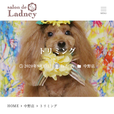
MENU
トリミング
カテゴリー
2020年9月17日
ladney
中野店
投稿日
著
者
HOME
中野店
トリミング