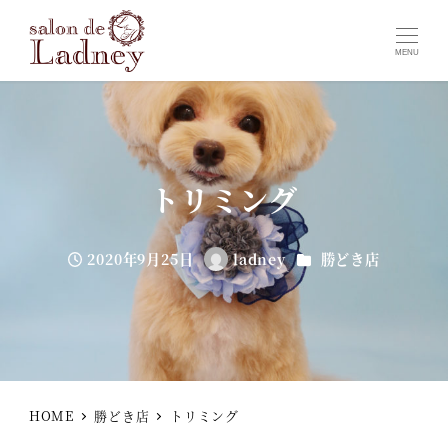
MENU
トリミング
カテゴリー
2020年9月25日
ladney
勝どき店
投稿日
著
者
HOME
勝どき店
トリミング