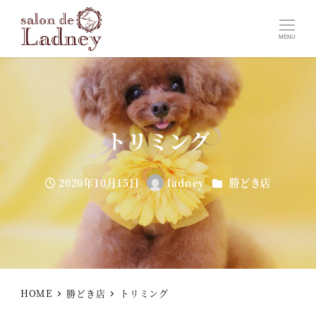
MENU
トリミング
カテゴリー
2020年10月15日
ladney
勝どき店
投稿日
著
者
HOME
勝どき店
トリミング