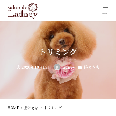
MENU
トリミング
カテゴリー
2020年10月15日
ladney
勝どき店
投稿日
著
者
HOME
勝どき店
トリミング