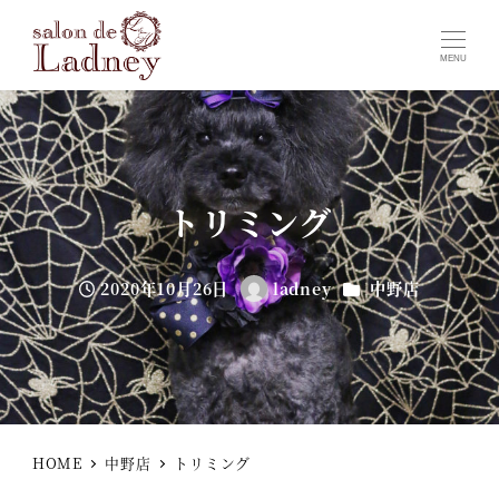
MENU
トリミング
カテゴリー
2020年10月26日
ladney
中野店
投稿日
著
者
HOME
中野店
トリミング