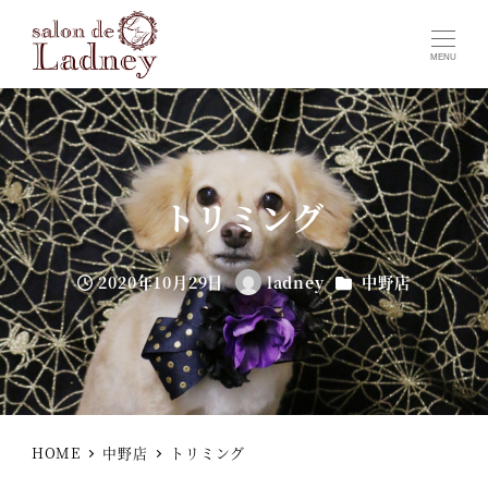
MENU
トリミング
カテゴリー
2020年10月29日
ladney
中野店
投稿日
著
者
HOME
中野店
トリミング