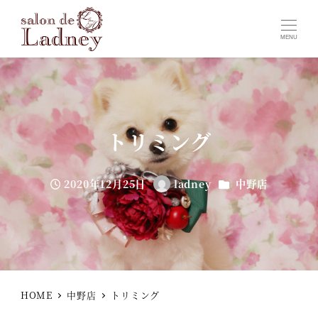
MENU
トリミング
カテゴリー
2020年12月25日
ladney
中野店
投稿日
著
者
HOME
中野店
トリミング