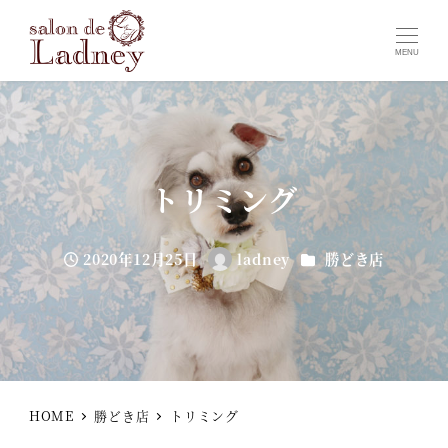
MENU
トリミング
カテゴリー
2020年12月25日
ladney
勝どき店
投稿日
著
者
HOME
勝どき店
トリミング