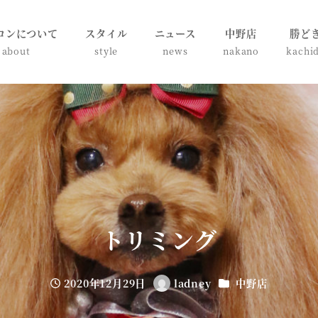
ロンについて
スタイル
ニュース
中野店
勝ど
about
style
news
nakano
kachi
トリミング
カテゴリー
2020年12月29日
ladney
中野店
投稿日
著
者