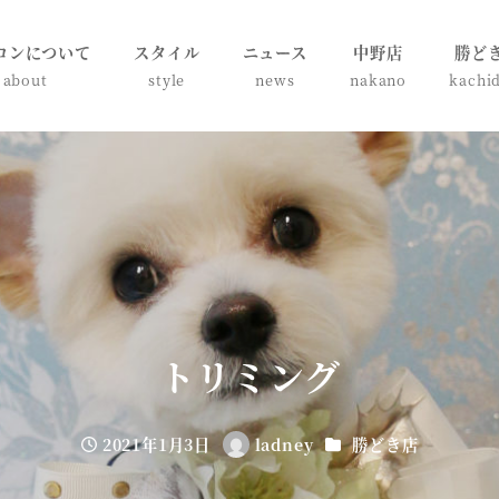
ロンについて
スタイル
ニュース
中野店
勝ど
about
style
news
nakano
kachi
トリミング
カテゴリー
2021年1月3日
ladney
勝どき店
投稿日
著
者