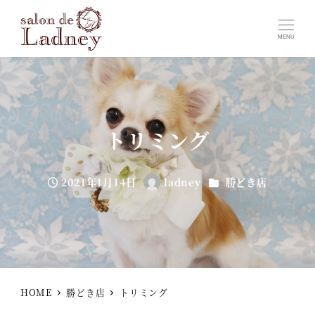
MENU
トリミング
カテゴリー
2021年1月14日
ladney
勝どき店
投稿日
著
者
HOME
勝どき店
トリミング