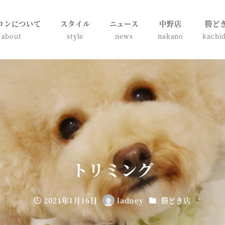
ロンについて
スタイル
ニュース
中野店
勝ど
about
style
news
nakano
kachi
トリミング
カテゴリー
2021年1月16日
ladney
勝どき店
投稿日
著
者