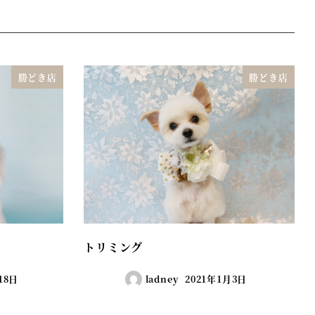
勝どき店
勝どき店
トリミング
18日
ladney
2021年1月3日