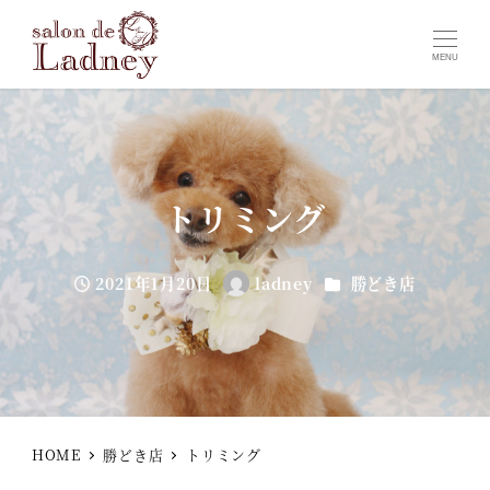
MENU
トリミング
カテゴリー
2021年1月20日
ladney
勝どき店
投稿日
著
者
HOME
勝どき店
トリミング