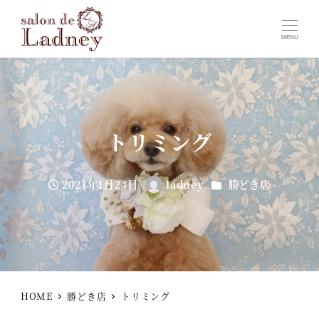
MENU
トリミング
カテゴリー
2021年1月24日
ladney
勝どき店
投稿日
著
者
HOME
勝どき店
トリミング