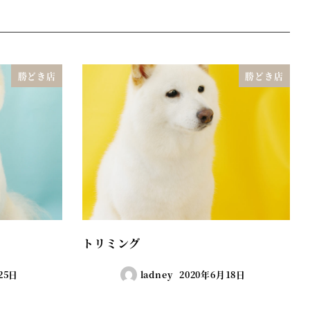
勝どき店
勝どき店
トリミング
25日
ladney
2020年6月18日