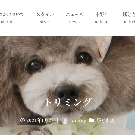
ロンについて
スタイル
ニュース
中野店
勝ど
about
style
news
nakano
kachi
トリミング
カテゴリー
2021年1月27日
ladney
勝どき店
投稿日
著
者